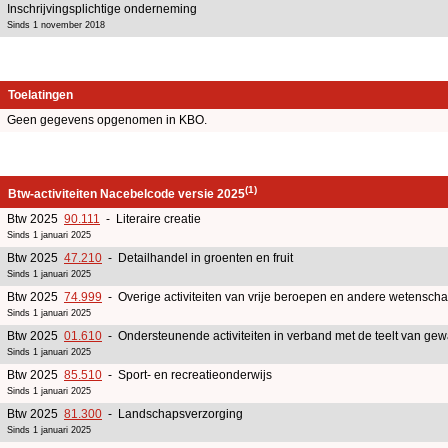
Inschrijvingsplichtige onderneming
Sinds 1 november 2018
Toelatingen
Geen gegevens opgenomen in KBO.
(1)
Btw-activiteiten Nacebelcode versie 2025
Btw 2025
90.111
- Literaire creatie
Sinds 1 januari 2025
Btw 2025
47.210
- Detailhandel in groenten en fruit
Sinds 1 januari 2025
Btw 2025
74.999
- Overige activiteiten van vrije beroepen en andere wetenschap
Sinds 1 januari 2025
Btw 2025
01.610
- Ondersteunende activiteiten in verband met de teelt van ge
Sinds 1 januari 2025
Btw 2025
85.510
- Sport- en recreatieonderwijs
Sinds 1 januari 2025
Btw 2025
81.300
- Landschapsverzorging
Sinds 1 januari 2025