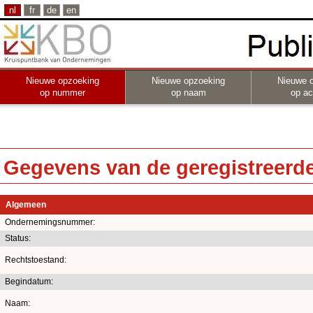
nl
fr
de
en
Nieuwe opzoeking
Nieuwe opzoeking
Nieuwe 
op nummer
op naam
op act
Gegevens van de geregistreerde 
Algemeen
Ondernemingsnummer:
Status:
Rechtstoestand:
Begindatum:
Naam: