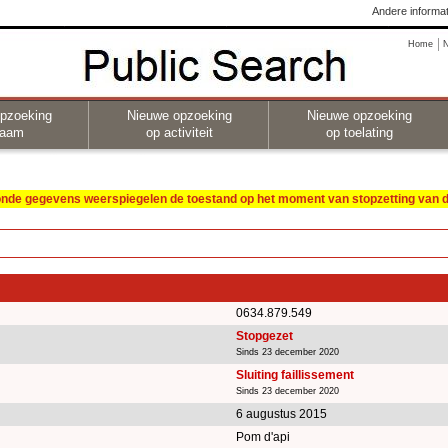
Andere informat
Home
pzoeking
Nieuwe opzoeking
Nieuwe opzoeking
naam
op activiteit
op toelating
oonde gegevens weerspiegelen de toestand op het moment van stopzetting van de
0634.879.549
Stopgezet
Sinds 23 december 2020
Sluiting faillissement
Sinds 23 december 2020
6 augustus 2015
Pom d'api