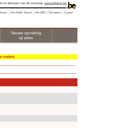
ie en diensten van de overheid:
www.belgium.be
Nieuws
Info Public Search
Info KBO
Disclaimer
Contact
Nieuwe opzoeking
op adres
 entiteit.