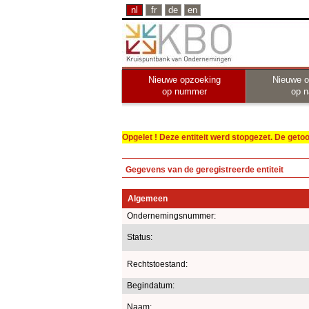
nl
fr
de
en
Nieuwe opzoeking
Nieuwe o
op nummer
op 
Opgelet ! Deze entiteit werd stopgezet. De get
Gegevens van de geregistreerde entiteit
Algemeen
Ondernemingsnummer:
Status:
Rechtstoestand:
Begindatum:
Naam: