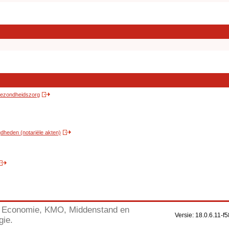
 gezondheidszorg
heden (notariële akten)
Economie, KMO, Middenstand en
Versie: 18.0.6.11
gie.