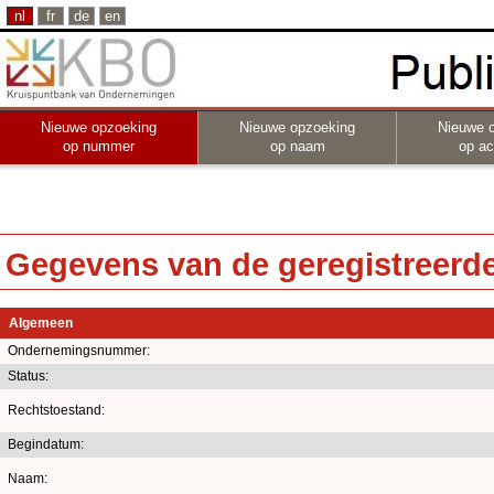
nl
fr
de
en
Nieuwe opzoeking
Nieuwe opzoeking
Nieuwe 
op nummer
op naam
op act
Gegevens van de geregistreerde 
Algemeen
Ondernemingsnummer:
Status:
Rechtstoestand:
Begindatum:
Naam: