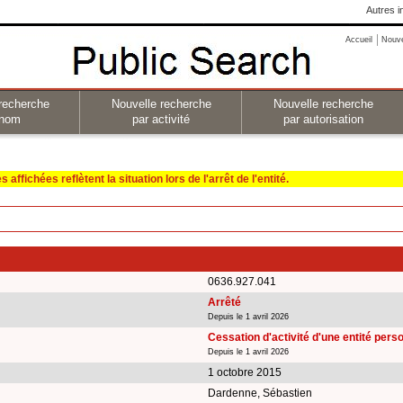
Autres i
Accueil
Nouv
recherche
Nouvelle recherche
Nouvelle recherche
 nom
par activité
par autorisation
affichées reflètent la situation lors de l'arrêt de l'entité.
0636.927.041
Arrêté
Depuis le 1 avril 2026
Cessation d'activité d'une entité per
Depuis le 1 avril 2026
1 octobre 2015
Dardenne, Sébastien