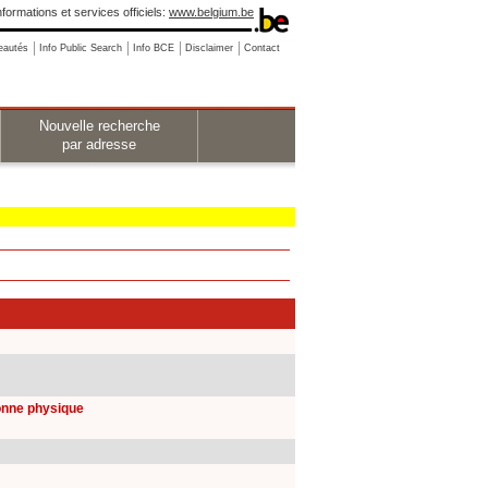
nformations et services officiels:
www.belgium.be
eautés
Info Public Search
Info BCE
Disclaimer
Contact
Nouvelle recherche
par adresse
sonne physique