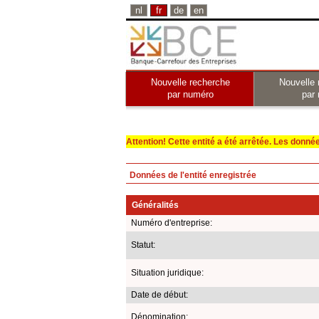
nl
fr
de
en
Nouvelle recherche
Nouvelle 
par numéro
par
Attention! Cette entité a été arrêtée. Les données 
Données de l'entité enregistrée
Généralités
Numéro d'entreprise:
Statut:
Situation juridique:
Date de début:
Dénomination: