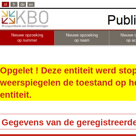
nl
fr
de
en
Nieuwe opzoeking
Nieuwe opzoeking
Nieuwe 
op nummer
op naam
op act
Opgelet ! Deze entiteit werd st
weerspiegelen de toestand op h
entiteit.
Gegevens van de geregistreerde 