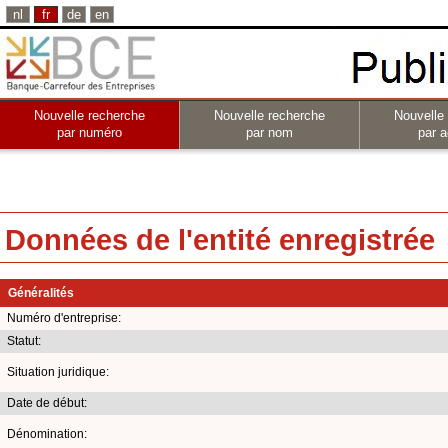
nl
fr
de
en
Nouvelle recherche
Nouvelle recherche
Nouvelle
par numéro
par nom
par a
Données de l'entité enregistrée
Généralités
Numéro d'entreprise:
Statut:
Situation juridique:
Date de début:
Dénomination: