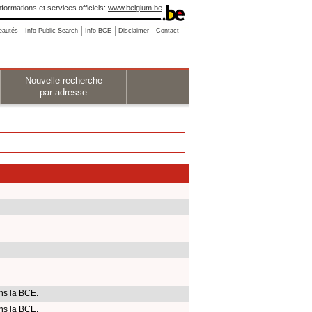
nformations et services officiels:
www.belgium.be
eautés
Info Public Search
Info BCE
Disclaimer
Contact
Nouvelle recherche
par adresse
ns la BCE.
ns la BCE.