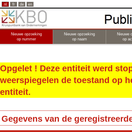
nl
fr
de
en
Nieuwe opzoeking
Nieuwe opzoeking
Nieuwe 
op nummer
op naam
op act
Opgelet ! Deze entiteit werd st
weerspiegelen de toestand op h
entiteit.
Gegevens van de geregistreerde 