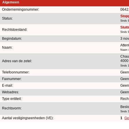
Algemeen
Ondernemingsnummer:
0642
Stop
Status:
Sinds 
Sluit
Rechtstoestand:
Sinds 
Begindatum:
3 no
Atten
Naam:
Naam i
Chau
4000
Adres van de zetel:
Sinds 1
Telefoonnummer:
Geen
Faxnummer:
Geen
E-mail:
Geen
Webadres:
Geen
Type entiteit:
Rech
Beslo
Rechtsvorm:
Sinds 
Aantal vestigingseenheden (VE):
1
Ge