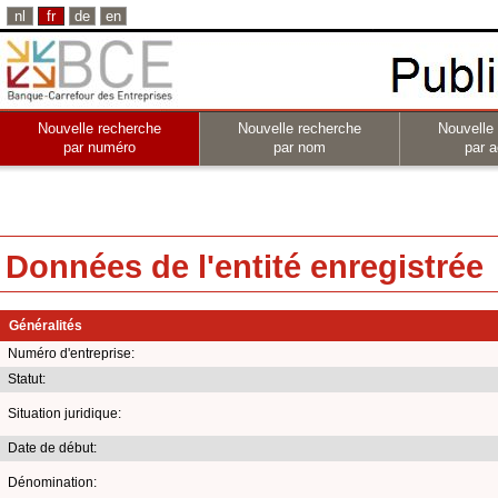
nl
fr
de
en
Nouvelle recherche
Nouvelle recherche
Nouvelle
par numéro
par nom
par a
Données de l'entité enregistrée
Généralités
Numéro d'entreprise:
Statut:
Situation juridique:
Date de début:
Dénomination: