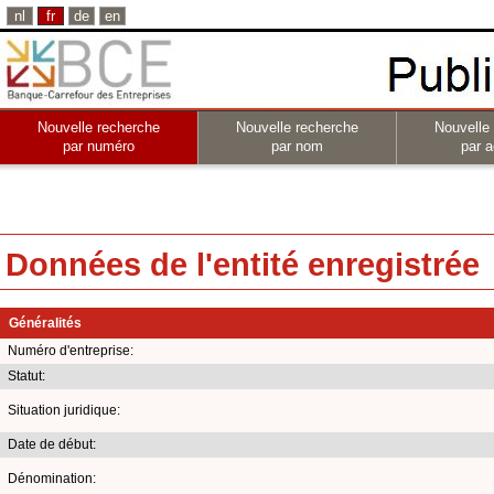
nl
fr
de
en
Nouvelle recherche
Nouvelle recherche
Nouvelle
par numéro
par nom
par a
Données de l'entité enregistrée
Généralités
Numéro d'entreprise:
Statut:
Situation juridique:
Date de début:
Dénomination: