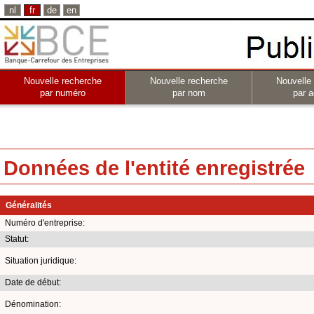
nl
fr
de
en
Nouvelle recherche
Nouvelle recherche
Nouvelle
par numéro
par nom
par a
Données de l'entité enregistrée
Généralités
Numéro d'entreprise:
Statut:
Situation juridique:
Date de début:
Dénomination: