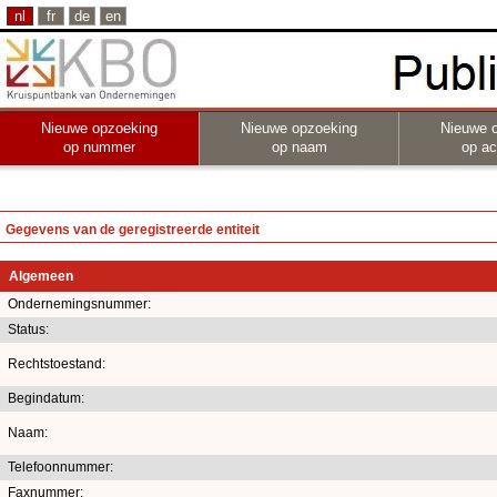
nl
fr
de
en
Nieuwe opzoeking
Nieuwe opzoeking
Nieuwe 
op nummer
op naam
op act
Gegevens van de geregistreerde entiteit
Algemeen
Ondernemingsnummer:
Status:
Rechtstoestand:
Begindatum:
Naam:
Telefoonnummer:
Faxnummer: