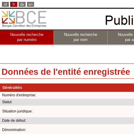
nl
fr
de
en
Nouvelle recherche
Nouvelle recherche
Nouvelle
par numéro
par nom
par a
Données de l'entité enregistrée
Généralités
Numéro d'entreprise:
Statut:
Situation juridique:
Date de début:
Dénomination: