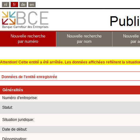
nl
fr
de
en
Nouvelle recherche
Nouvelle recherche
Nouvelle
par numéro
par nom
par a
Attention! Cette entité a été arrêtée. Les données affichées reflètent la situation 
Données de l'entité enregistrée
Généralités
Numéro d'entreprise:
Statut:
Situation juridique:
Date de début:
Dénomination: