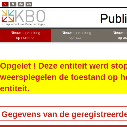
nl
fr
de
en
Nieuwe opzoeking
Nieuwe opzoeking
Nieuwe 
op nummer
op naam
op act
Opgelet ! Deze entiteit werd st
weerspiegelen de toestand op h
entiteit.
Gegevens van de geregistreerde 