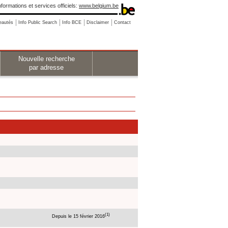
nformations et services officiels:
www.belgium.be
eautés
Info Public Search
Info BCE
Disclaimer
Contact
Nouvelle recherche
par adresse
(1)
Depuis le 15 février 2016