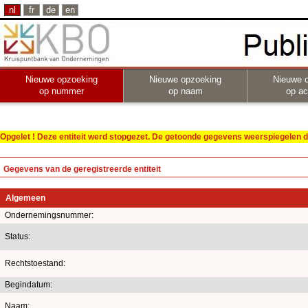
nl
fr
de
en
Nieuwe opzoeking
Nieuwe opzoeking
Nieuwe 
op nummer
op naam
op act
Opgelet ! Deze entiteit werd stopgezet. De getoonde gegevens weerspiegelen de
Gegevens van de geregistreerde entiteit
Algemeen
Ondernemingsnummer:
Status:
Rechtstoestand:
Begindatum:
Naam: