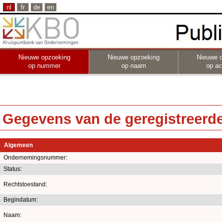
nl
fr
de
en
Nieuwe opzoeking
Nieuwe opzoeking
Nieuwe 
op nummer
op naam
op act
Gegevens van de geregistreerde 
Algemeen
Ondernemingsnummer:
Status:
Rechtstoestand:
Begindatum:
Naam: