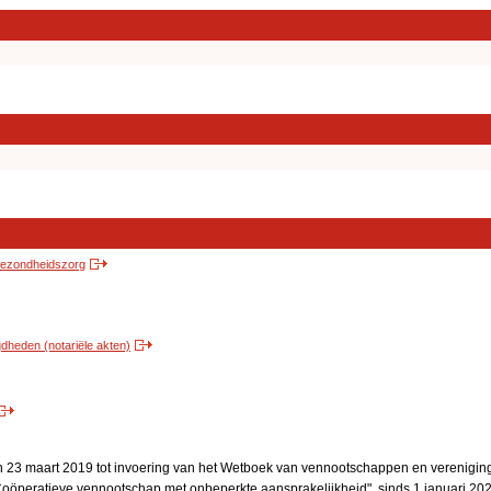
 gezondheidszorg
heden (notariële akten)
an 23 maart 2019 tot invoering van het Wetboek van vennootschappen en verenigi
Coöperatieve vennootschap met onbeperkte aansprakelijkheid", sinds 1 januari 20