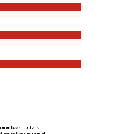
ngen en houdende diverse
24, van rechtswege omgezet in