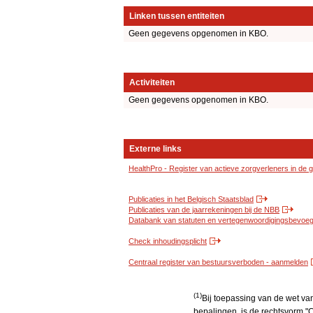
Linken tussen entiteiten
Geen gegevens opgenomen in KBO.
Activiteiten
Geen gegevens opgenomen in KBO.
Externe links
HealthPro - Register van actieve zorgverleners in de
Publicaties in het Belgisch Staatsblad
Publicaties van de jaarrekeningen bij de NBB
Databank van statuten en vertegenwoordigingsbevoegd
Check inhoudingsplicht
Centraal register van bestuursverboden - aanmelden
(1)
Bij toepassing van de wet v
bepalingen, is de rechtsvorm "