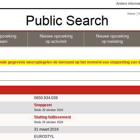
Andere informat
Home
pzoeking
Nieuwe opzoeking
Nieuwe opzoeking
naam
op activiteit
op toelating
oonde gegevens weerspiegelen de toestand op het moment van stopzetting van de
0650.934.039
Stopgezet
Sinds 29 oktober 2024
Sluiting faillissement
Sinds 29 oktober 2024
31 maart 2016
EUROSTYL