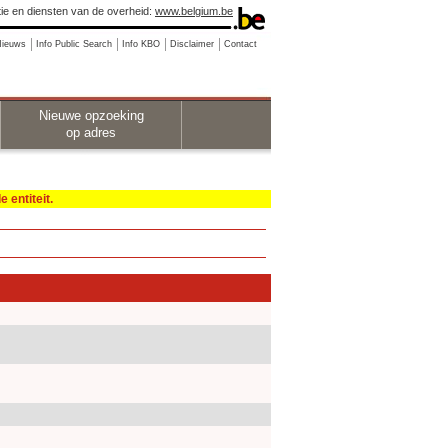
ie en diensten van de overheid:
www.belgium.be
Nieuws
Info Public Search
Info KBO
Disclaimer
Contact
Nieuwe opzoeking
op adres
 entiteit.