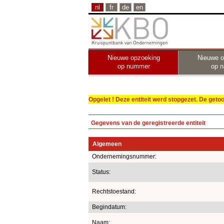
nl
fr
de
en
Nieuwe opzoeking
Nieuwe o
op nummer
op 
Opgelet ! Deze entiteit werd stopgezet. De get
Gegevens van de geregistreerde entiteit
Algemeen
Ondernemingsnummer:
Status:
Rechtstoestand:
Begindatum:
Naam: