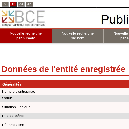
nl
fr
de
en
Nouvelle recherche
Nouvelle recherche
Nouvelle
par numéro
par nom
par a
Données de l'entité enregistrée
Généralités
Numéro d'entreprise:
Statut:
Situation juridique:
Date de début:
Dénomination: