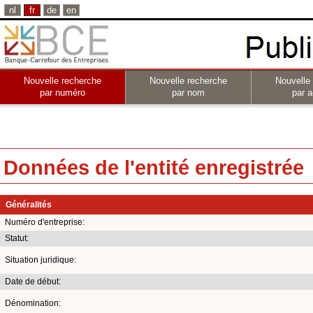
nl
fr
de
en
Nouvelle recherche
Nouvelle recherche
Nouvelle
par numéro
par nom
par a
Données de l'entité enregistrée
Généralités
Numéro d'entreprise:
Statut:
Situation juridique:
Date de début:
Dénomination: