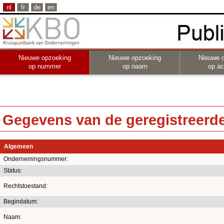
nl
fr
de
en
Nieuwe opzoeking
Nieuwe opzoeking
Nieuwe 
op nummer
op naam
op act
Gegevens van de geregistreerde 
Algemeen
Ondernemingsnummer:
Status:
Rechtstoestand:
Begindatum:
Naam: