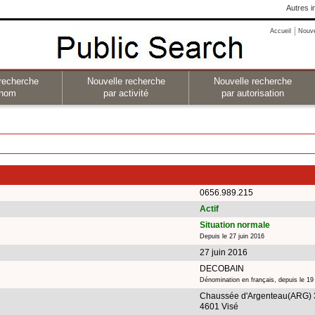
Autres i
Accueil
Nouv
recherche
Nouvelle recherche
Nouvelle recherche
 nom
par activité
par autorisation
0656.989.215
Actif
Situation normale
Depuis le 27 juin 2016
27 juin 2016
DECOBAIN
Dénomination en français, depuis le 1
Chaussée d'Argenteau(ARG) 
4601 Visé