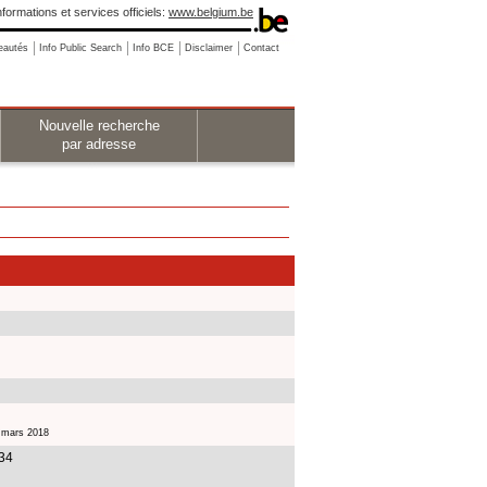
nformations et services officiels:
www.belgium.be
eautés
Info Public Search
Info BCE
Disclaimer
Contact
Nouvelle recherche
par adresse
9 mars 2018
34