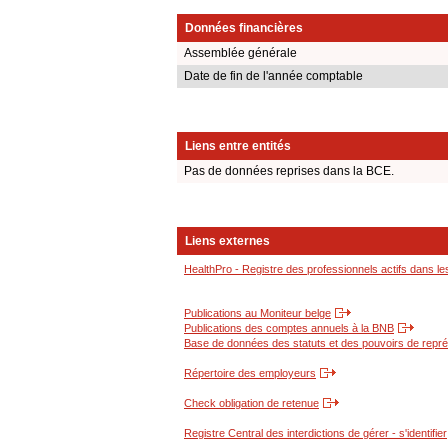
Données financières
Assemblée générale
Date de fin de l'année comptable
Liens entre entités
Pas de données reprises dans la BCE.
Liens externes
HealthPro - Registre des professionnels actifs dans le
Publications au Moniteur belge
Publications des comptes annuels à la BNB
Base de données des statuts et des pouvoirs de représ
Répertoire des employeurs
Check obligation de retenue
Registre Central des interdictions de gérer - s'identifier