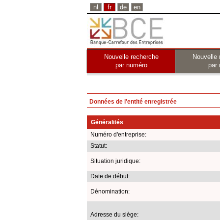
nl
fr
de
en
Nouvelle recherche
Nouvelle 
par numéro
par
Données de l'entité enregistrée
Généralités
Numéro d'entreprise:
Statut:
Situation juridique:
Date de début:
Dénomination:
Adresse du siège: