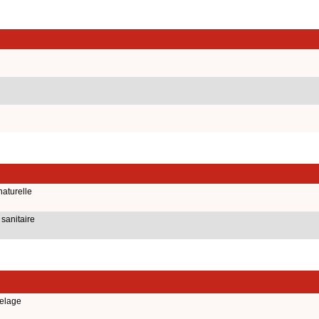
naturelle
 sanitaire
elage