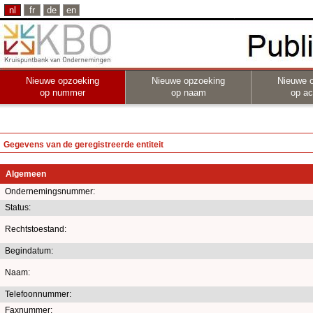
nl
fr
de
en
Nieuwe opzoeking
Nieuwe opzoeking
Nieuwe 
op nummer
op naam
op act
Gegevens van de geregistreerde entiteit
Algemeen
Ondernemingsnummer:
Status:
Rechtstoestand:
Begindatum:
Naam:
Telefoonnummer:
Faxnummer: