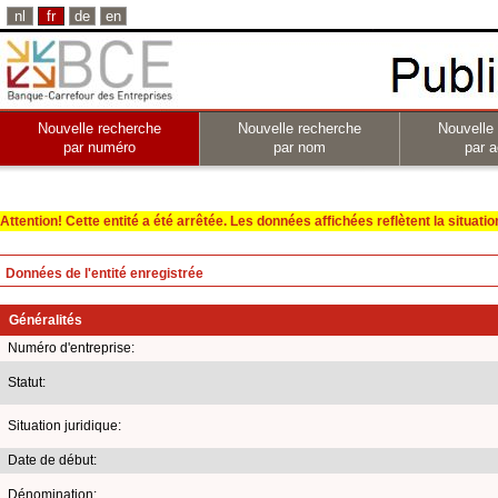
nl
fr
de
en
Nouvelle recherche
Nouvelle recherche
Nouvelle
par numéro
par nom
par a
Attention! Cette entité a été arrêtée. Les données affichées reflètent la situation 
Données de l'entité enregistrée
Généralités
Numéro d'entreprise:
Statut:
Situation juridique:
Date de début:
Dénomination: