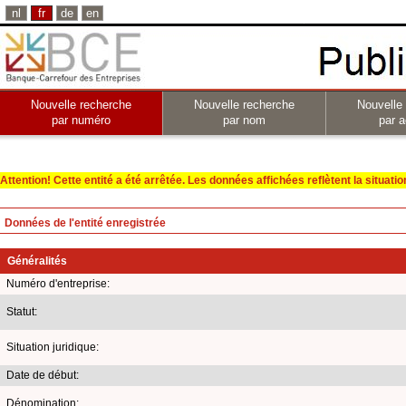
nl
fr
de
en
Nouvelle recherche
Nouvelle recherche
Nouvelle
par numéro
par nom
par a
Attention! Cette entité a été arrêtée. Les données affichées reflètent la situation 
Données de l'entité enregistrée
Généralités
Numéro d'entreprise:
Statut:
Situation juridique:
Date de début:
Dénomination: