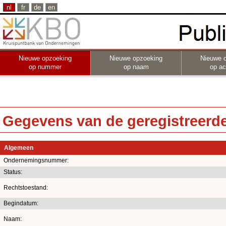
nl
fr
de
en
Nieuwe opzoeking
Nieuwe opzoeking
Nieuwe 
op nummer
op naam
op act
Gegevens van de geregistreerde 
Algemeen
Ondernemingsnummer:
Status:
Rechtstoestand:
Begindatum:
Naam: