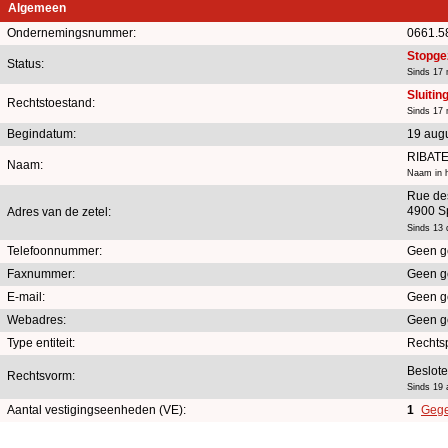
Algemeen
Ondernemingsnummer:
0661.5
Stopge
Status:
Sinds 17 
Sluitin
Rechtstoestand:
Sinds 17 
Begindatum:
19 aug
RIBAT
Naam:
Naam in h
Rue de
4900 S
Adres van de zetel:
Sinds 13
Telefoonnummer:
Geen g
Faxnummer:
Geen g
E-mail:
Geen g
Webadres:
Geen g
Type entiteit:
Rechts
Beslot
Rechtsvorm:
Sinds 19 
Aantal vestigingseenheden (VE):
1
Gege