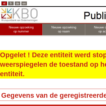
nl
fr
de
en
Nieuwe opzoeking
Nieuwe opzoeking
Nieuwe 
op nummer
op naam
op act
Opgelet ! Deze entiteit werd st
weerspiegelen de toestand op h
entiteit.
Gegevens van de geregistreerde 