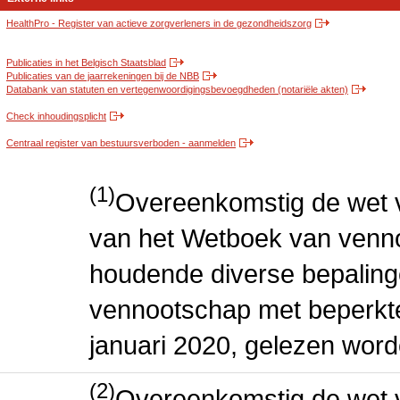
HealthPro - Register van actieve zorgverleners in de gezondheidszorg
Publicaties in het Belgisch Staatsblad
Publicaties van de jaarrekeningen bij de NBB
Databank van statuten en vertegenwoordigingsbevoegdheden (notariële akten)
Check inhoudingsplicht
Centraal register van bestuursverboden - aanmelden
(1)
Overeenkomstig de wet v
van het Wetboek van venn
houdende diverse bepaling
vennootschap met beperkte 
januari 2020, gelezen word
(2)
Overeenkomstig de wet v