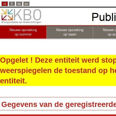
nl
fr
de
en
Nieuwe opzoeking
Nieuwe opzoeking
Nieuwe 
op nummer
op naam
op act
Opgelet ! Deze entiteit werd st
weerspiegelen de toestand op h
entiteit.
Gegevens van de geregistreerde 