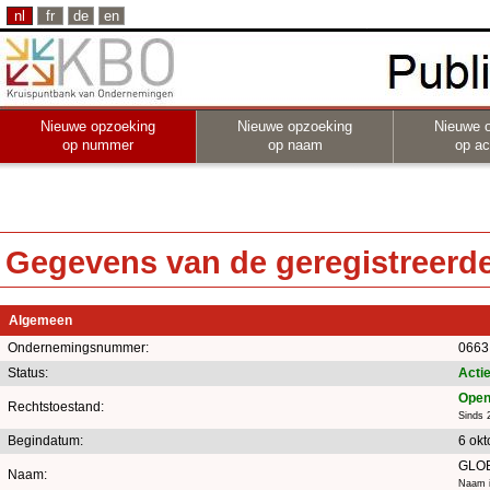
nl
fr
de
en
Nieuwe opzoeking
Nieuwe opzoeking
Nieuwe 
op nummer
op naam
op act
Gegevens van de geregistreerde 
Algemeen
Ondernemingsnummer:
0663
Status:
Actie
Open
Rechtstoestand:
Sinds 
Begindatum:
6 ok
GLO
Naam:
Naam i