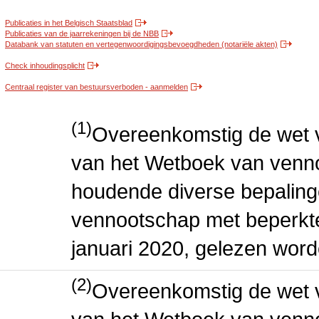
Publicaties in het Belgisch Staatsblad
Publicaties van de jaarrekeningen bij de NBB
Databank van statuten en vertegenwoordigingsbevoegdheden (notariële akten)
Check inhoudingsplicht
Centraal register van bestuursverboden - aanmelden
(1)
Overeenkomstig de wet v
van het Wetboek van venn
houdende diverse bepaling
vennootschap met beperkte 
januari 2020, gelezen word
(2)
Overeenkomstig de wet v