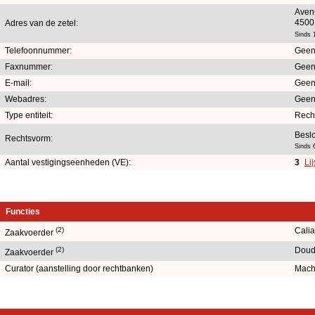
Aven
4500
Adres van de zetel:
Sinds 
Telefoonnummer:
Geen
Faxnummer:
Geen
E-mail:
Geen
Webadres:
Geen
Type entiteit:
Rech
Besl
Rechtsvorm:
Sinds 
Aantal vestigingseenheden (VE):
3
Li
Functies
(2)
Cali
Zaakvoerder
(2)
Doud
Zaakvoerder
Curator (aanstelling door rechtbanken)
Machi