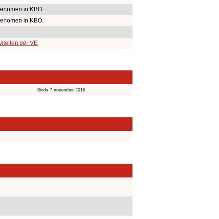
enomen in KBO.
enomen in KBO.
iteiten per VE
Sinds 7 november 2016