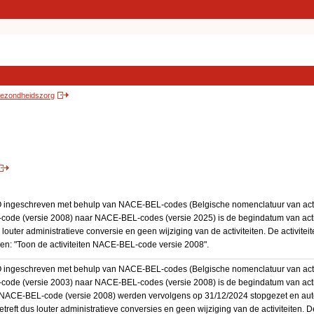
 gezondheidszorg
BO ingeschreven met behulp van NACE-BEL-codes (Belgische nomenclatuur van activ
code (versie 2008) naar NACE-BEL-codes (versie 2025) is de begindatum van activ
 louter administratieve conversie en geen wijziging van de activiteiten. De activi
kken: "Toon de activiteiten NACE-BEL-code versie 2008".
BO ingeschreven met behulp van NACE-BEL-codes (Belgische nomenclatuur van activ
code (versie 2003) naar NACE-BEL-codes (versie 2008) is de begindatum van activ
en NACE-BEL-code (versie 2008) werden vervolgens op 31/12/2024 stopgezet en a
treft dus louter administratieve conversies en geen wijziging van de activiteiten. 