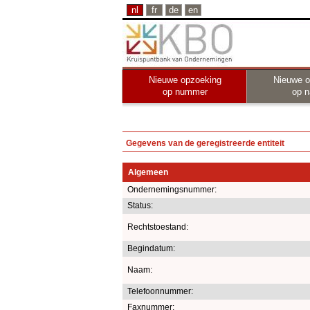
nl
fr
de
en
Nieuwe opzoeking
Nieuwe o
op nummer
op 
Gegevens van de geregistreerde entiteit
Algemeen
Ondernemingsnummer:
Status:
Rechtstoestand:
Begindatum:
Naam:
Telefoonnummer:
Faxnummer: