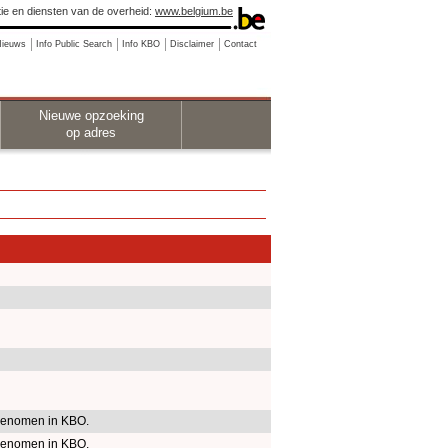
ie en diensten van de overheid:
www.belgium.be
Nieuws
Info Public Search
Info KBO
Disclaimer
Contact
Nieuwe opzoeking
op adres
enomen in KBO.
enomen in KBO.