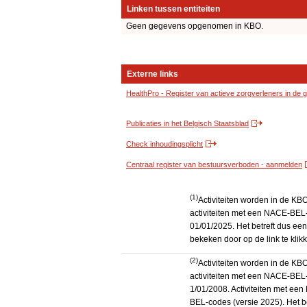
Linken tussen entiteiten
Geen gegevens opgenomen in KBO.
Externe links
HealthPro - Register van actieve zorgverleners in de
Publicaties in het Belgisch Staatsblad
Check inhoudingsplicht
Centraal register van bestuursverboden - aanmelden
(1)
Activiteiten worden in de K
activiteiten met een NACE-BEL-
01/01/2025. Het betreft dus een
bekeken door op de link te kli
(2)
Activiteiten worden in de K
activiteiten met een NACE-BEL-
1/01/2008. Activiteiten met e
BEL-codes (versie 2025). Het be