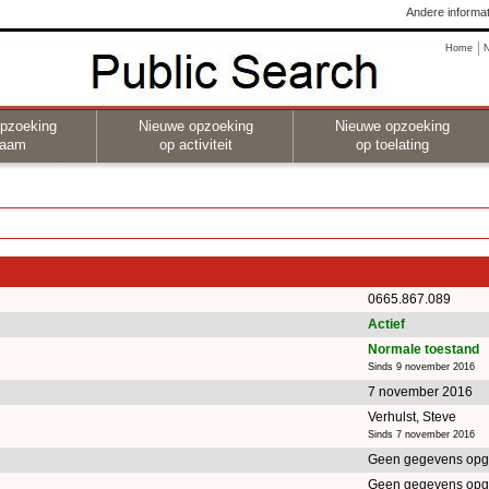
Andere informat
Home
pzoeking
Nieuwe opzoeking
Nieuwe opzoeking
naam
op activiteit
op toelating
0665.867.089
Actief
Normale toestand
Sinds 9 november 2016
7 november 2016
Verhulst, Steve
Sinds 7 november 2016
Geen gegevens opg
Geen gegevens opg