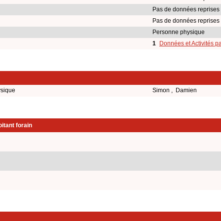
Pas de données reprises
Pas de données reprises
Personne physique
1
Données et Activités p
ysique
Simon , Damien
itant forain