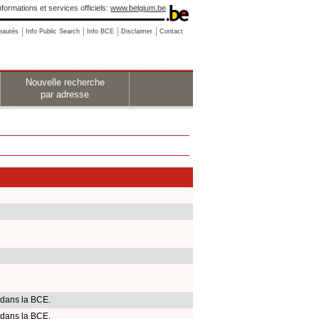
nformations et services officiels:
www.belgium.be
eautés
Info Public Search
Info BCE
Disclaimer
Contact
Nouvelle recherche
par adresse
 dans la BCE.
 dans la BCE.