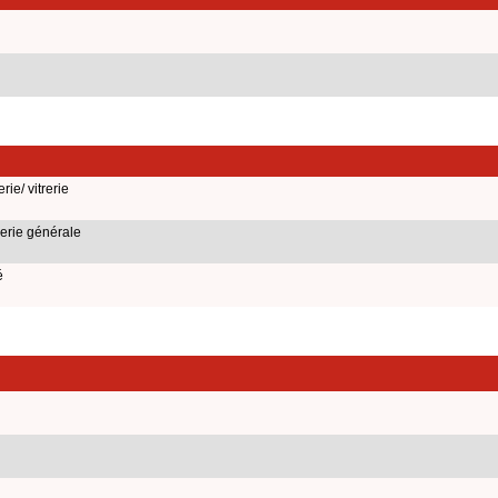
ie/ vitrerie
erie générale
é