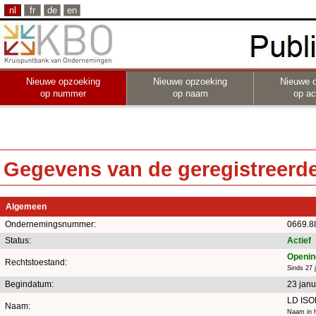
nl
fr
de
en
Nieuwe opzoeking
Nieuwe opzoeking
Nieuwe 
op nummer
op naam
op act
Gegevens van de geregistreerde 
Algemeen
Ondernemingsnummer:
0669.8
Status:
Actief
Opening
Rechtstoestand:
Sinds 27 
Begindatum:
23 janu
LD IS
Naam:
Naam in h