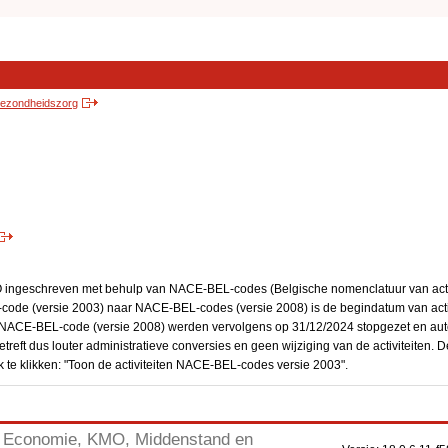
 gezondheidszorg
BO ingeschreven met behulp van NACE-BEL-codes (Belgische nomenclatuur van activ
code (versie 2003) naar NACE-BEL-codes (versie 2008) is de begindatum van activ
en NACE-BEL-code (versie 2008) werden vervolgens op 31/12/2024 stopgezet en a
treft dus louter administratieve conversies en geen wijziging van de activiteiten. 
 te klikken: "Toon de activiteiten NACE-BEL-codes versie 2003".
Economie, KMO, Middenstand en