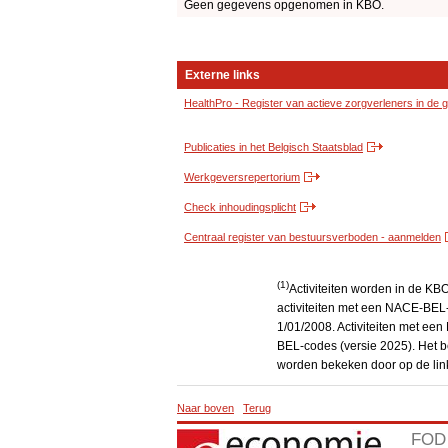
Geen gegevens opgenomen in KBO.
Externe links
HealthPro - Register van actieve zorgverleners in de
Publicaties in het Belgisch Staatsblad
Werkgeversrepertorium
Check inhoudingsplicht
Centraal register van bestuursverboden - aanmelden
(1)
Activiteiten worden in de K
activiteiten met een NACE-BEL-
1/01/2008. Activiteiten met e
BEL-codes (versie 2025). Het be
worden bekeken door op de link
Naar boven
Terug
FOD 