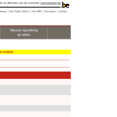
ie en diensten van de overheid:
www.belgium.be
Nieuws
Info Public Search
Info KBO
Disclaimer
Contact
Nieuwe opzoeking
op adres
 entiteit.