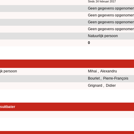
Sinds 24 februari 2017
Geen gegevens opgenomen
Geen gegevens opgenomen
Geen gegevens opgenomen
Geen gegevens opgenomen
Natuurlijk persoon
0
ijk persoon
Mihai , Alexandru
Bourlet , Pierre-François
Grignard , Didier
suitbater