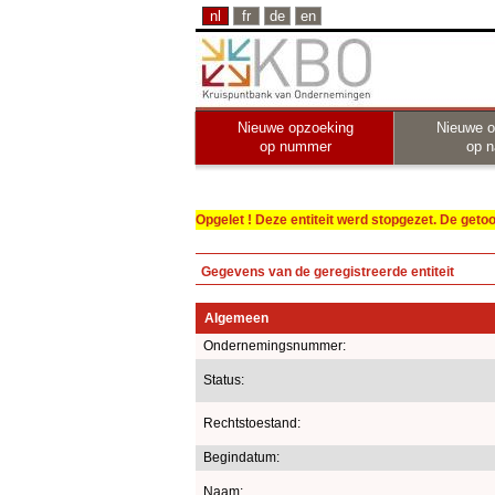
nl
fr
de
en
Nieuwe opzoeking
Nieuwe o
op nummer
op 
Opgelet ! Deze entiteit werd stopgezet. De get
Gegevens van de geregistreerde entiteit
Algemeen
Ondernemingsnummer:
Status:
Rechtstoestand:
Begindatum:
Naam: