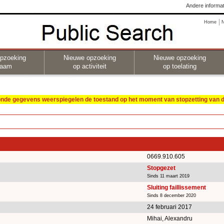
Andere informat
Home
pzoeking
Nieuwe opzoeking
Nieuwe opzoeking
naam
op activiteit
op toelating
oonde gegevens weerspiegelen de toestand op het moment van stopzetting van de
0669.910.605
Stopgezet
Sinds 11 maart 2019
Sluiting faillissement
Sinds 8 december 2020
24 februari 2017
Mihai, Alexandru