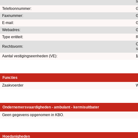
S
Telefoonnummer:
G
Faxnummer:
G
E-mail:
G
Webadres:
G
Type entiteit:
R
C
Rechtsvorm:
S
Aantal vestigingseenheden (VE):
1
Functies
Zaakvoerder
W
Ondernemersvaardigheden - ambulant - kermisuitbater
Geen gegevens opgenomen in KBO.
Hoedanigheden