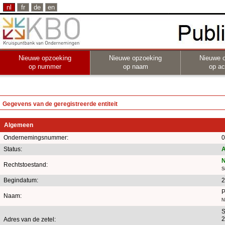
nl
fr
de
en
Nieuwe opzoeking
Nieuwe opzoeking
Nieuwe 
op nummer
op naam
op act
Gegevens van de geregistreerde entiteit
Algemeen
Ondernemingsnummer:
0
Status:
A
N
Rechtstoestand:
S
Begindatum:
2
Naam:
N
S
2
Adres van de zetel: