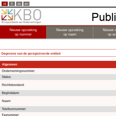
nl
fr
de
en
Nieuwe opzoeking
Nieuwe opzoeking
Nieuwe 
op nummer
op naam
op act
Gegevens van de geregistreerde entiteit
Algemeen
Ondernemingsnummer:
Status:
Rechtstoestand:
Begindatum:
Naam:
Telefoonnummer:
Faxnummer: