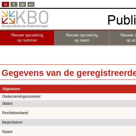
nl
fr
de
en
Nieuwe opzoeking
Nieuwe opzoeking
Nieuwe 
op nummer
op naam
op act
Gegevens van de geregistreerde 
Algemeen
Ondernemingsnummer:
Status:
Rechtstoestand:
Begindatum:
Naam: