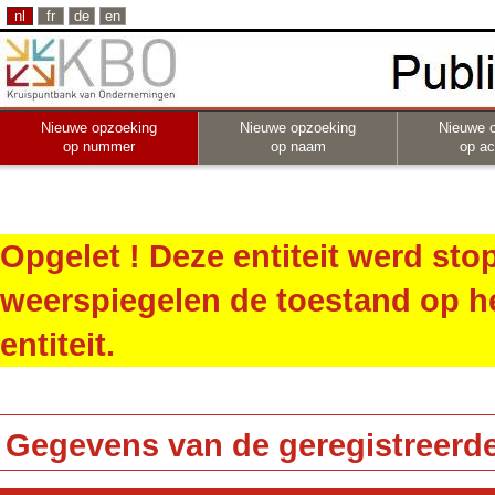
nl
fr
de
en
Nieuwe opzoeking
Nieuwe opzoeking
Nieuwe 
op nummer
op naam
op act
Opgelet ! Deze entiteit werd st
weerspiegelen de toestand op h
entiteit.
Gegevens van de geregistreerde 