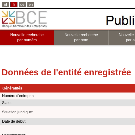
nl
fr
de
en
Nouvelle recherche
Nouvelle recherche
Nouvelle
par numéro
par nom
par a
Données de l'entité enregistrée
Généralités
Numéro d'entreprise:
Statut:
Situation juridique:
Date de début: