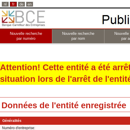
nl
fr
de
en
Nouvelle recherche
Nouvelle recherche
Nouvelle
par numéro
par nom
par a
Attention! Cette entité a été arr
situation lors de l'arrêt de l'entit
Données de l'entité enregistrée
Généralités
Numéro d'entreprise: