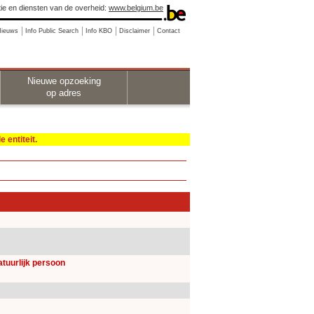
ie en diensten van de overheid:
www.belgium.be
Nieuws
Info Public Search
Info KBO
Disclaimer
Contact
Nieuwe opzoeking
op adres
 entiteit.
natuurlijk persoon