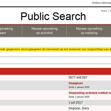
Andere informat
Home
pzoeking
Nieuwe opzoeking
Nieuwe opzoeking
naam
op activiteit
op toelating
oonde gegevens weerspiegelen de toestand op het moment van stopzetting van de
0677.449.087
Stopgezet
Sinds 1 januari 2020
Stopzetting activiteit entiteit 
Sinds 1 januari 2020
1 juli 2017
Degryse, Joery