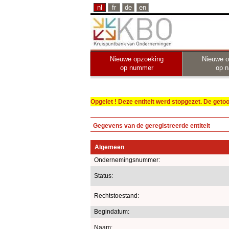
nl
fr
de
en
Nieuwe opzoeking
Nieuwe o
op nummer
op 
Opgelet ! Deze entiteit werd stopgezet. De get
Gegevens van de geregistreerde entiteit
Algemeen
Ondernemingsnummer:
Status:
Rechtstoestand:
Begindatum:
Naam: