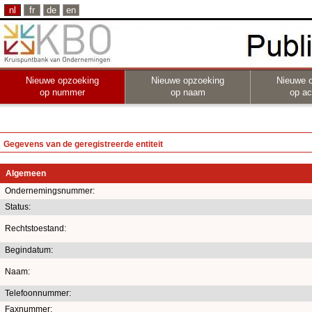
nl
fr
de
en
Nieuwe opzoeking
Nieuwe opzoeking
Nieuwe 
op nummer
op naam
op act
Gegevens van de geregistreerde entiteit
Algemeen
Ondernemingsnummer:
Status:
Rechtstoestand:
Begindatum:
Naam:
Telefoonnummer:
Faxnummer: