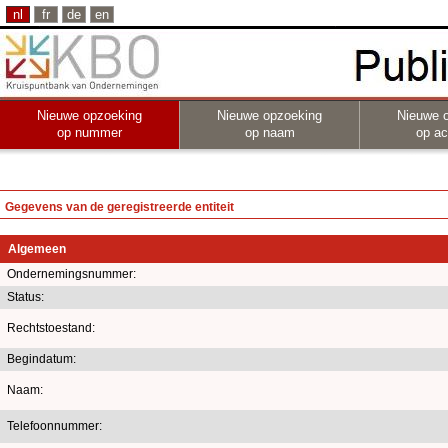
nl
fr
de
en
Nieuwe opzoeking
Nieuwe opzoeking
Nieuwe 
op nummer
op naam
op act
Gegevens van de geregistreerde entiteit
Algemeen
Ondernemingsnummer:
Status:
Rechtstoestand:
Begindatum:
Naam:
Telefoonnummer: