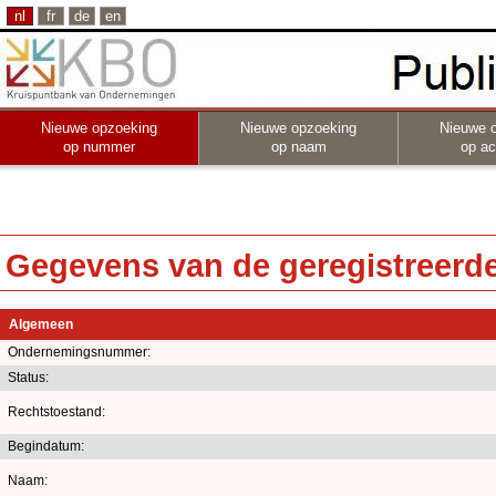
nl
fr
de
en
Nieuwe opzoeking
Nieuwe opzoeking
Nieuwe 
op nummer
op naam
op act
Gegevens van de geregistreerde 
Algemeen
Ondernemingsnummer:
Status:
Rechtstoestand:
Begindatum:
Naam: