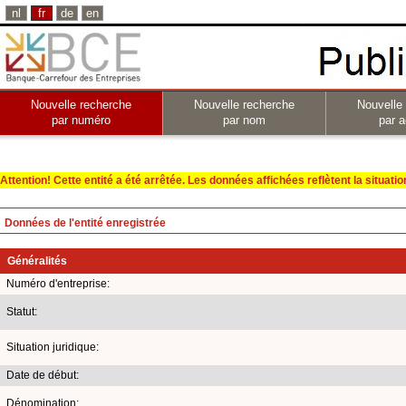
nl
fr
de
en
Nouvelle recherche
Nouvelle recherche
Nouvelle
par numéro
par nom
par a
Attention! Cette entité a été arrêtée. Les données affichées reflètent la situation 
Données de l'entité enregistrée
Généralités
Numéro d'entreprise:
Statut:
Situation juridique:
Date de début:
Dénomination: