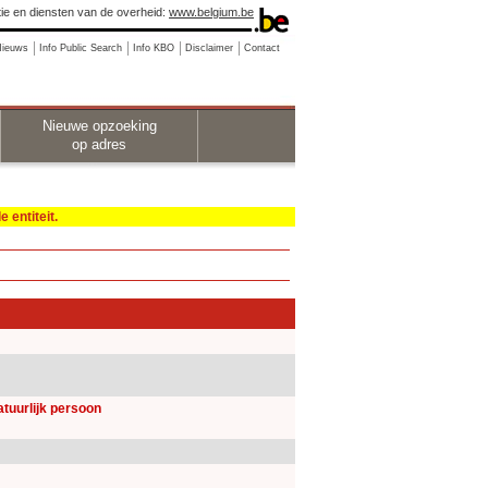
ie en diensten van de overheid:
www.belgium.be
Nieuws
Info Public Search
Info KBO
Disclaimer
Contact
Nieuwe opzoeking
op adres
 entiteit.
natuurlijk persoon