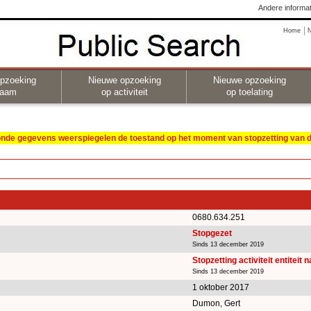
Andere informat
Home
pzoeking
Nieuwe opzoeking
Nieuwe opzoeking
naam
op activiteit
op toelating
oonde gegevens weerspiegelen de toestand op het moment van stopzetting van de
0680.634.251
Stopgezet
Sinds 13 december 2019
Stopzetting activiteit entiteit 
Sinds 13 december 2019
1 oktober 2017
Dumon, Gert