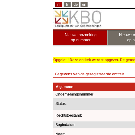
nl
fr
de
en
Nieuwe opzoeking
Nieuwe o
op nummer
op 
Opgelet ! Deze entiteit werd stopgezet. De get
Gegevens van de geregistreerde entiteit
Algemeen
Ondernemingsnummer:
Status:
Rechtstoestand:
Begindatum:
Naam: