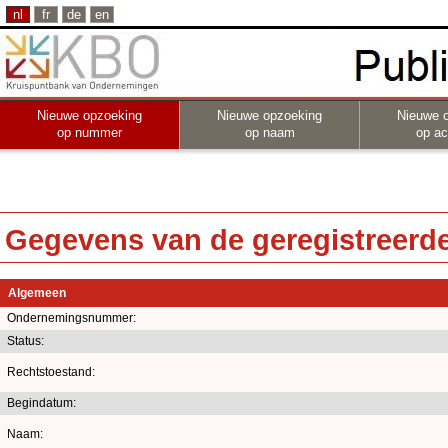
nl
fr
de
en
Nieuwe opzoeking
Nieuwe opzoeking
Nieuwe 
op nummer
op naam
op act
Gegevens van de geregistreerde 
Algemeen
Ondernemingsnummer:
Status:
Rechtstoestand:
Begindatum:
Naam: