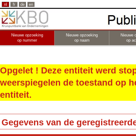
nl
fr
de
en
Nieuwe opzoeking
Nieuwe opzoeking
Nieuwe 
op nummer
op naam
op act
Opgelet ! Deze entiteit werd st
weerspiegelen de toestand op h
entiteit.
Gegevens van de geregistreerde 