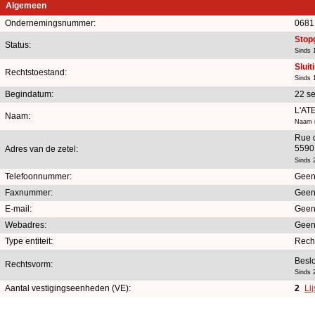
Algemeen
Ondernemingsnummer:
0681
Stop
Status:
Sinds 
Sluit
Rechtstoestand:
Sinds 
Begindatum:
22 s
L'AT
Naam:
Naam i
Rue 
5590
Adres van de zetel:
Sinds 
Telefoonnummer:
Geen
Faxnummer:
Geen
E-mail:
Geen
Webadres:
Geen
Type entiteit:
Rech
Besl
Rechtsvorm:
Sinds 
Aantal vestigingseenheden (VE):
2
Li