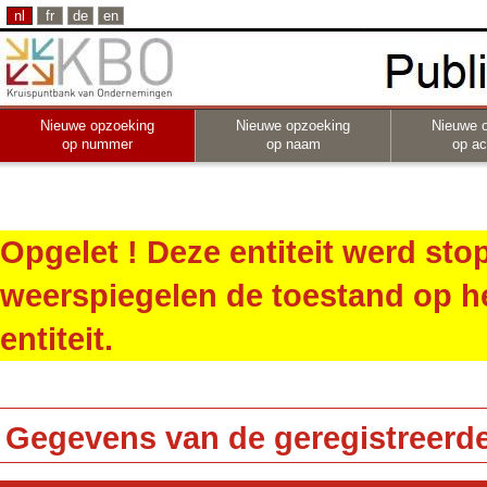
nl
fr
de
en
Nieuwe opzoeking
Nieuwe opzoeking
Nieuwe 
op nummer
op naam
op act
Opgelet ! Deze entiteit werd st
weerspiegelen de toestand op h
entiteit.
Gegevens van de geregistreerde 