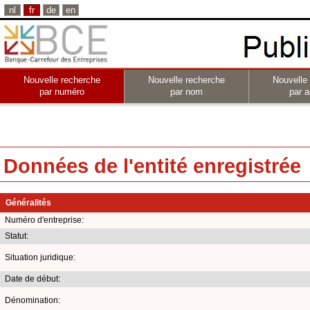
nl
fr
de
en
Nouvelle recherche
Nouvelle recherche
Nouvelle
par numéro
par nom
par a
Données de l'entité enregistrée
Généralités
Numéro d'entreprise:
Statut:
Situation juridique:
Date de début:
Dénomination: